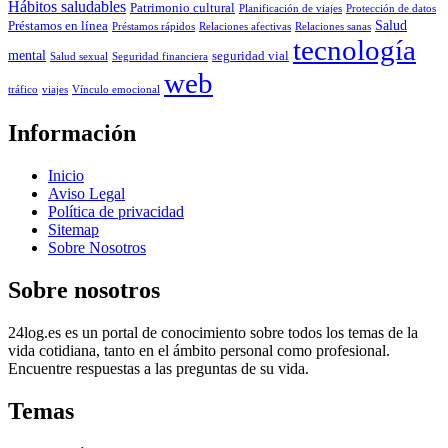
Hábitos saludables
Patrimonio cultural
Planificación de viajes
Protección de datos
Salud
Préstamos en línea
Préstamos rápidos
Relaciones afectivas
Relaciones sanas
tecnología
mental
seguridad vial
Salud sexual
Seguridad financiera
web
tráfico
viajes
Vínculo emocional
Información
Inicio
Aviso Legal
Política de privacidad
Sitemap
Sobre Nosotros
Sobre nosotros
24log.es es un portal de conocimiento sobre todos los temas de la
vida cotidiana, tanto en el ámbito personal como profesional.
Encuentre respuestas a las preguntas de su vida.
Temas