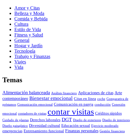
Amor y Citas
Belleza y Moda
Comida y Bebida
Cultura
Estilo de Vida
Fitness y Salud
General
Hogar y Jardín
Tecnología
Trabajo y Finanzas
Viajes
Vida
Temas
Alimentación balanceada
Aplicaciones de citas
Arte
Análisis financiero
Bienestar emocional
contemporáneo
Citas en línea
coche
Comparativa de
Comunicación en pareja
préstamos
Comunicación emocional
conducción
Conexión
contar visitas
Créditos rápidos
emocional
contadores de visitas
DGT
Derechos laborales
Cuidado de plantas
Diseño de exteriores
Diseño de interiores
Diversidad cultural
Educación sexual
Diseño paisajístico
Ejercicio moderado
Finanzas personales
emergencias
Entrenamiento funcional
Gestión financiera