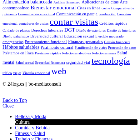
Alimentación balanceada
Aplicaciones de citas
Arte
Análisis financiero
Bienestar emocional
contemporáneo
Citas en línea
coche
Comparativa de
Comunicación en pareja
préstamos
Comunicación emocional
conducción
Conexión
contar visitas
Créditos rápidos
emocional
contadores de visitas
DGT
Derechos laborales
Cuidado de plantas
Diseño de exteriores
Diseño de interiores
Diversidad cultural
Educación sexual
Diseño paisajístico
Ejercicio moderado
Finanzas personales
emergencias
Entrenamiento funcional
Gestión financiera
Hábitos saludables
Patrimonio cultural
Planificación de viajes
Protección de datos
Salud
Préstamos en línea
Préstamos rápidos
Relaciones afectivas
Relaciones sanas
tecnología
mental
seguridad vial
Salud sexual
Seguridad financiera
web
tráfico
viajes
Vínculo emocional
© 24log.es || bo-mediaconsult
Back to Top
Close
Belleza y Moda
Cultura
Comida y Bebida
Fitness y Salud
Trabajo y Finanzas