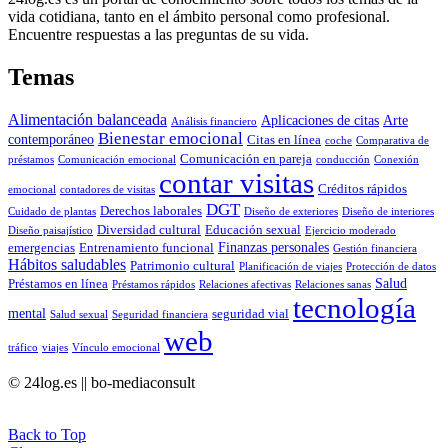
vida cotidiana, tanto en el ámbito personal como profesional.
Encuentre respuestas a las preguntas de su vida.
Temas
Alimentación balanceada
Aplicaciones de citas
Arte
Análisis financiero
Bienestar emocional
contemporáneo
Citas en línea
coche
Comparativa de
Comunicación en pareja
préstamos
Comunicación emocional
conducción
Conexión
contar visitas
Créditos rápidos
emocional
contadores de visitas
DGT
Derechos laborales
Cuidado de plantas
Diseño de exteriores
Diseño de interiores
Diversidad cultural
Educación sexual
Diseño paisajístico
Ejercicio moderado
Finanzas personales
emergencias
Entrenamiento funcional
Gestión financiera
Hábitos saludables
Patrimonio cultural
Planificación de viajes
Protección de datos
Salud
Préstamos en línea
Préstamos rápidos
Relaciones afectivas
Relaciones sanas
tecnología
mental
seguridad vial
Salud sexual
Seguridad financiera
web
tráfico
viajes
Vínculo emocional
© 24log.es || bo-mediaconsult
Back to Top