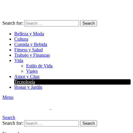
Search for:
Search
Belleza y Moda
Cultura
Comida y Bebida
Fitness y Salud
Trabajo y Finanzas
Vida
Estilo de Vida
Viajes
Amor y Citas
Tecnología
Hogar y Jardín
Menu
Search
Search for:
Search