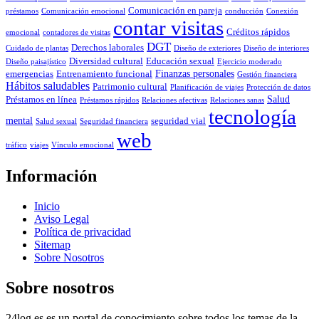
Comunicación en pareja
préstamos
Comunicación emocional
conducción
Conexión
contar visitas
Créditos rápidos
emocional
contadores de visitas
DGT
Derechos laborales
Cuidado de plantas
Diseño de exteriores
Diseño de interiores
Diversidad cultural
Educación sexual
Diseño paisajístico
Ejercicio moderado
Finanzas personales
emergencias
Entrenamiento funcional
Gestión financiera
Hábitos saludables
Patrimonio cultural
Planificación de viajes
Protección de datos
Salud
Préstamos en línea
Préstamos rápidos
Relaciones afectivas
Relaciones sanas
tecnología
mental
seguridad vial
Salud sexual
Seguridad financiera
web
tráfico
viajes
Vínculo emocional
Información
Inicio
Aviso Legal
Política de privacidad
Sitemap
Sobre Nosotros
Sobre nosotros
24log.es es un portal de conocimiento sobre todos los temas de la