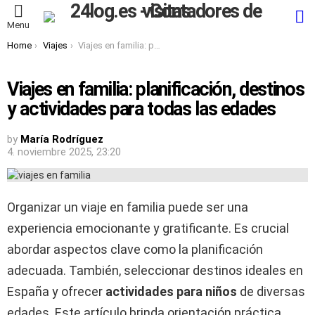
S
Menu
You are here:
Home
Viajes
Viajes en familia: planificación, destinos y actividades para todas las edades
Viajes en familia: planificación, destinos
y actividades para todas las edades
by
María Rodríguez
4. noviembre 2025, 23:20
Organizar un viaje en familia puede ser una
experiencia emocionante y gratificante. Es crucial
abordar aspectos clave como la planificación
adecuada. También, seleccionar destinos ideales en
España y ofrecer
actividades para niños
de diversas
edades. Este artículo brinda orientación práctica