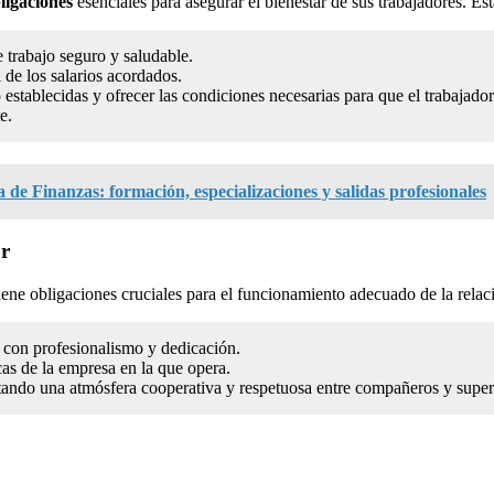
ligaciones
esenciales para asegurar el bienestar de sus trabajadores. Es
 trabajo seguro y saludable.
de los salarios acordados.
 establecidas y ofrecer las condiciones necesarias para que el trabajado
e.
 de Finanzas: formación, especializaciones y salidas profesionales
or
tiene obligaciones cruciales para el funcionamiento adecuado de la relac
s con profesionalismo y dedicación.
cas de la empresa en la que opera.
ando una atmósfera cooperativa y respetuosa entre compañeros y super