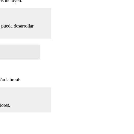
tas incluyen:
r pueda desarrollar
ión laboral:
iores.