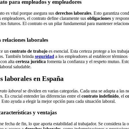
rato para empleados y empleadores
ato es vital porque asegura sus
derechos laborales
. Esto garantiza cond
los empleadores, el contrato define claramente sus
obligaciones
y respons
tos futuros. El contrato es un pilar fundamental para mantener relacion
s relaciones laborales
ce un
contrato de trabajo
es esencial. Esta certeza protege a los trabaj
os. También brinda
seguridad
a los empleadores al establecer términos 
 con alta
certeza jurídica
fomenta la confianza y el respeto mutuo. Est
laboral saludable.
s laborales en España
trato laboral
se dividen en varias categorías. Cada una se adapta a las n
. Es crucial entender las diferencias entre el
contrato indefinido
, el
c
 Esto ayuda a elegir la mejor opción para cada situación laboral.
aracterísticas y ventajas
ne fecha de fin, lo que aporta estabilidad al trabajador. Se considera la
eo y acceso a
derechos laborales
, como indemnizaciones y prestacion