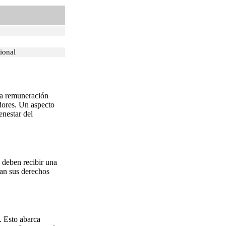
ional
na remuneración
dores. Un aspecto
enestar del
s deben recibir una
can sus derechos
. Esto abarca