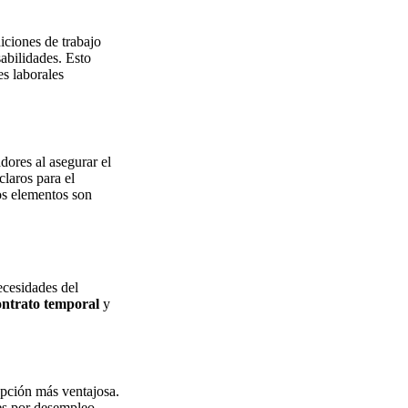
iciones de trabajo
abilidades. Esto
es laborales
adores al asegurar el
claros para el
os elementos son
ecesidades del
ontrato temporal
y
 opción más ventajosa.
es por desempleo.