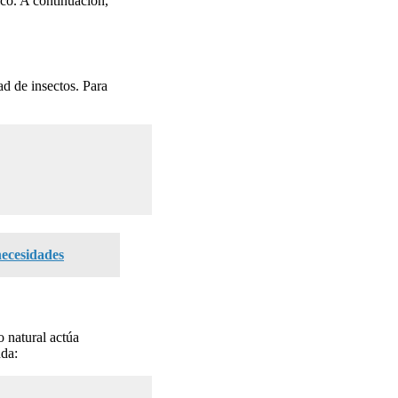
ico. A continuación,
d de insectos. Para
necesidades
o natural actúa
nda: