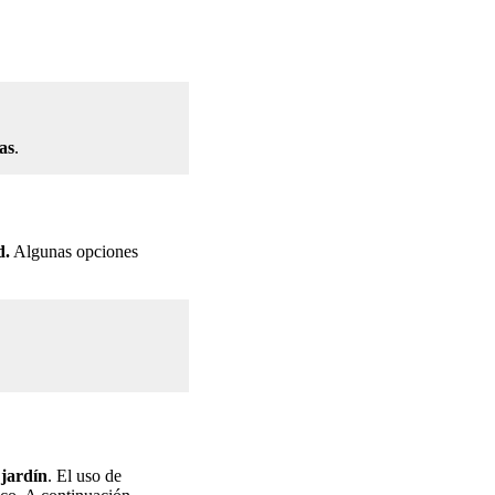
as
.
d.
Algunas opciones
 jardín
. El uso de