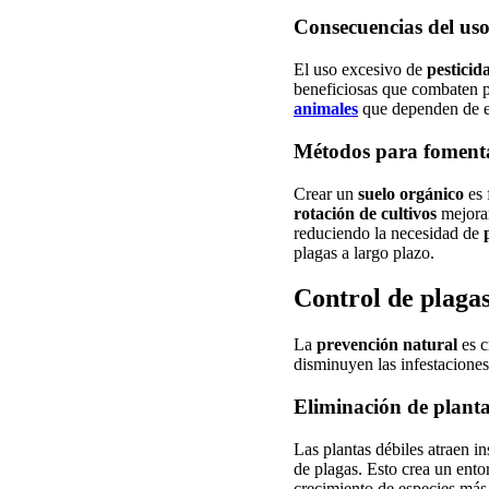
Consecuencias del uso 
El uso excesivo de
pesticid
beneficiosas que combaten pl
animales
que dependen de es
Métodos para fomenta
Crear un
suelo orgánico
es 
rotación de cultivos
mejoran
reduciendo la necesidad de
plagas a largo plazo.
Control de plagas
La
prevención natural
es c
disminuyen las infestaciones 
Eliminación de plantas
Las plantas débiles atraen in
de plagas. Esto crea un ento
crecimiento de especies más