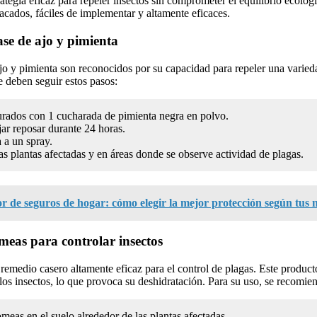
ategia eficaz para repeler insectos sin comprometer el equilibrio ecológ
acados, fáciles de implementar y altamente eficaces.
ase de ajo y pimienta
jo y pimienta son reconocidos por su capacidad para repeler una varieda
e deben seguir estos pasos:
turados con 1 cucharada de pimienta negra en polvo.
jar reposar durante 24 horas.
a a un spray.
as plantas afectadas y en áreas donde se observe actividad de plagas.
de seguros de hogar: cómo elegir la mejor protección según tus 
omeas para controlar insectos
 remedio casero altamente eficaz para el control de plagas. Este product
os insectos, lo que provoca su deshidratación. Para su uso, se recomie
omeas en el suelo alrededor de las plantas afectadas.