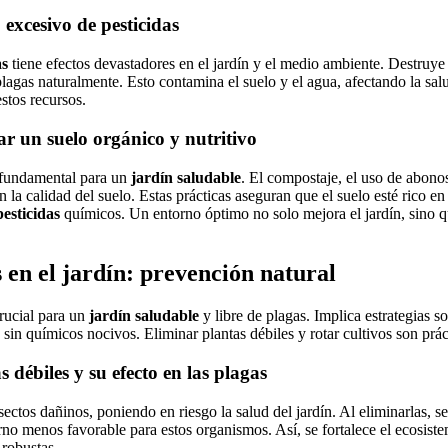
excesivo de pesticidas
as
tiene efectos devastadores en el jardín y el medio ambiente. Destruye
agas naturalmente. Esto contamina el suelo y el agua, afectando la salu
tos recursos.
r un suelo orgánico y nutritivo
fundamental para un
jardín saludable
. El compostaje, el uso de abonos
 la calidad del suelo. Estas prácticas aseguran que el suelo esté rico en 
pesticidas
químicos. Un entorno óptimo no solo mejora el jardín, sino 
 en el jardín: prevención natural
rucial para un
jardín saludable
y libre de plagas. Implica estrategias s
sin químicos nocivos. Eliminar plantas débiles y rotar cultivos son prác
 débiles y su efecto en las plagas
sectos dañinos, poniendo en riesgo la salud del jardín. Al eliminarlas, s
rno menos favorable para estos organismos. Así, se fortalece el ecosist
 robustas.