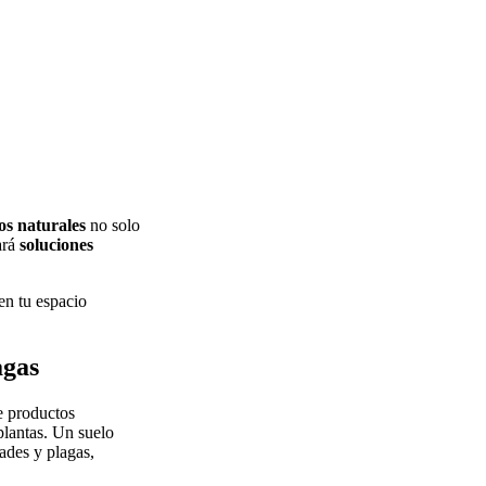
s naturales
no solo
ará
soluciones
en tu espacio
agas
e productos
plantas. Un suelo
ades y plagas,