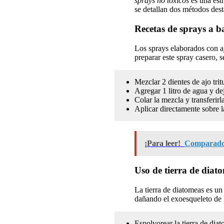
sprays no tóxicos
es una estr
se detallan dos métodos dest
Recetas de sprays a b
Los sprays elaborados con a
preparar este spray casero, s
Mezclar 2 dientes de ajo tri
Agregar 1 litro de agua y de
Colar la mezcla y transferirl
Aplicar directamente sobre l
¡Para leer!
Comparador 
Uso de tierra de diat
La tierra de diatomeas es un
dañando el exoesqueleto de l
Espolvorear la tierra de diat