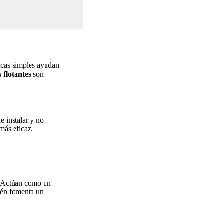
nicas simples ayudan
 flotantes
son
e instalar y no
más eficaz.
s. Actúan como un
ién fomenta un