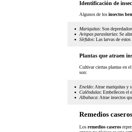
Identificación de inse
Algunos de los
insectos ben
Mariquitas
: Son depredadore
Avispas parasitarias
: Se ali
Sírfidos
: Las larvas de estos
Plantas que atraen ins
Cultivar ciertas plantas en e
son:
Eneldo
: Atrae mariquitas y s
Caléndulas
: Embellecen el e
Albahaca
: Atrae insectos q
Remedios caseros
Los
remedios caseros
repre