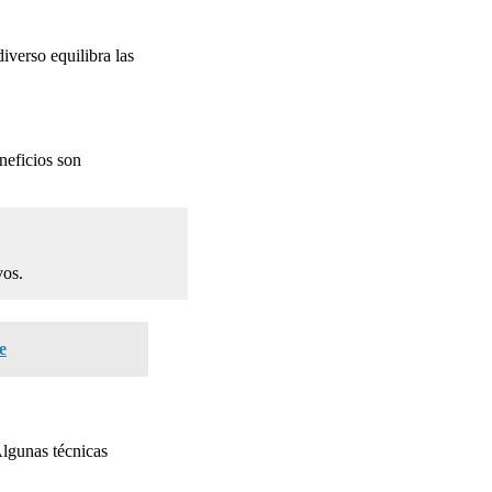
iverso equilibra las
neficios son
vos.
e
Algunas técnicas