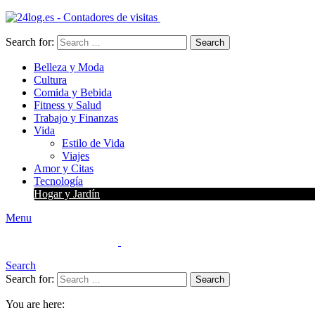
Search for:
Search
Belleza y Moda
Cultura
Comida y Bebida
Fitness y Salud
Trabajo y Finanzas
Vida
Estilo de Vida
Viajes
Amor y Citas
Tecnología
Hogar y Jardín
Menu
Search
Search for:
Search
You are here: