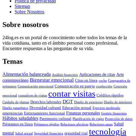
Política de privacidad
Sitemap
Sobre Nosotros
Sobre nosotros
24log.es es un portal de conocimiento sobre todos los temas de la
vida cotidiana, tanto en el ámbito personal como profesional.
Encuentre respuestas a las preguntas de su vida.
Temas
Alimentación balanceada
Aplicaciones de citas
Arte
Análisis financiero
Bienestar emocional
contemporáneo
Citas en línea
coche
Comparativa de
Comunicación en pareja
préstamos
Comunicación emocional
conducción
Conexión
contar visitas
Créditos rápidos
emocional
contadores de visitas
DGT
Derechos laborales
Cuidado de plantas
Diseño de exteriores
Diseño de interiores
Diversidad cultural
Educación sexual
Diseño paisajístico
Ejercicio moderado
Finanzas personales
emergencias
Entrenamiento funcional
Gestión financiera
Hábitos saludables
Patrimonio cultural
Planificación de viajes
Protección de datos
Salud
Préstamos en línea
Préstamos rápidos
Relaciones afectivas
Relaciones sanas
tecnología
mental
seguridad vial
Salud sexual
Seguridad financiera