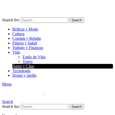
Search for:
Search
Belleza y Moda
Cultura
Comida y Bebida
Fitness y Salud
Trabajo y Finanzas
Vida
Estilo de Vida
Viajes
Amor y Citas
Tecnología
Hogar y Jardín
Menu
Search
Search for:
Search