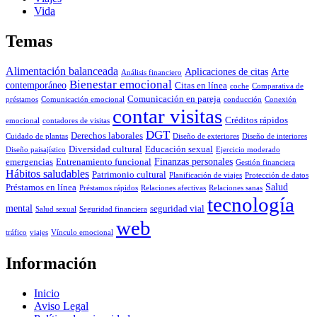
Vida
Temas
Alimentación balanceada
Aplicaciones de citas
Arte
Análisis financiero
Bienestar emocional
contemporáneo
Citas en línea
coche
Comparativa de
Comunicación en pareja
préstamos
Comunicación emocional
conducción
Conexión
contar visitas
Créditos rápidos
emocional
contadores de visitas
DGT
Derechos laborales
Cuidado de plantas
Diseño de exteriores
Diseño de interiores
Diversidad cultural
Educación sexual
Diseño paisajístico
Ejercicio moderado
Finanzas personales
emergencias
Entrenamiento funcional
Gestión financiera
Hábitos saludables
Patrimonio cultural
Planificación de viajes
Protección de datos
Salud
Préstamos en línea
Préstamos rápidos
Relaciones afectivas
Relaciones sanas
tecnología
mental
seguridad vial
Salud sexual
Seguridad financiera
web
tráfico
viajes
Vínculo emocional
Información
Inicio
Aviso Legal