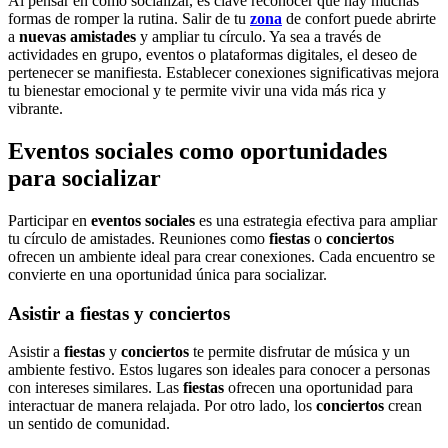
Al pensar en cómo socializar, es clave reconocer que hay muchas
formas de romper la rutina. Salir de tu
zona
de confort puede abrirte
a
nuevas amistades
y ampliar tu círculo. Ya sea a través de
actividades en grupo, eventos o plataformas digitales, el deseo de
pertenecer se manifiesta. Establecer conexiones significativas mejora
tu bienestar emocional y te permite vivir una vida más rica y
vibrante.
Eventos sociales como oportunidades
para socializar
Participar en
eventos sociales
es una estrategia efectiva para ampliar
tu círculo de amistades. Reuniones como
fiestas
o
conciertos
ofrecen un ambiente ideal para crear conexiones. Cada encuentro se
convierte en una oportunidad única para socializar.
Asistir a fiestas y conciertos
Asistir a
fiestas
y
conciertos
te permite disfrutar de música y un
ambiente festivo. Estos lugares son ideales para conocer a personas
con intereses similares. Las
fiestas
ofrecen una oportunidad para
interactuar de manera relajada. Por otro lado, los
conciertos
crean
un sentido de comunidad.