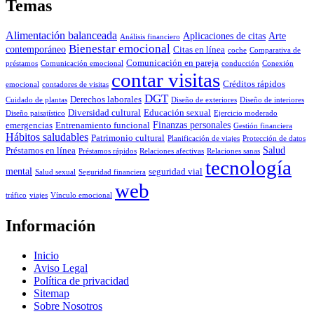
Temas
Alimentación balanceada
Aplicaciones de citas
Arte
Análisis financiero
Bienestar emocional
contemporáneo
Citas en línea
coche
Comparativa de
Comunicación en pareja
préstamos
Comunicación emocional
conducción
Conexión
contar visitas
Créditos rápidos
emocional
contadores de visitas
DGT
Derechos laborales
Cuidado de plantas
Diseño de exteriores
Diseño de interiores
Diversidad cultural
Educación sexual
Diseño paisajístico
Ejercicio moderado
Finanzas personales
emergencias
Entrenamiento funcional
Gestión financiera
Hábitos saludables
Patrimonio cultural
Planificación de viajes
Protección de datos
Salud
Préstamos en línea
Préstamos rápidos
Relaciones afectivas
Relaciones sanas
tecnología
mental
seguridad vial
Salud sexual
Seguridad financiera
web
tráfico
viajes
Vínculo emocional
Información
Inicio
Aviso Legal
Política de privacidad
Sitemap
Sobre Nosotros