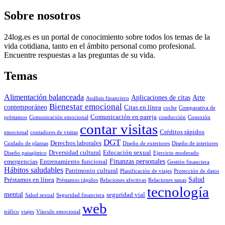
Sobre nosotros
24log.es es un portal de conocimiento sobre todos los temas de la
vida cotidiana, tanto en el ámbito personal como profesional.
Encuentre respuestas a las preguntas de su vida.
Temas
Alimentación balanceada
Aplicaciones de citas
Arte
Análisis financiero
Bienestar emocional
contemporáneo
Citas en línea
coche
Comparativa de
Comunicación en pareja
préstamos
Comunicación emocional
conducción
Conexión
contar visitas
Créditos rápidos
emocional
contadores de visitas
DGT
Derechos laborales
Cuidado de plantas
Diseño de exteriores
Diseño de interiores
Diversidad cultural
Educación sexual
Diseño paisajístico
Ejercicio moderado
Finanzas personales
emergencias
Entrenamiento funcional
Gestión financiera
Hábitos saludables
Patrimonio cultural
Planificación de viajes
Protección de datos
Salud
Préstamos en línea
Préstamos rápidos
Relaciones afectivas
Relaciones sanas
tecnología
mental
seguridad vial
Salud sexual
Seguridad financiera
web
tráfico
viajes
Vínculo emocional