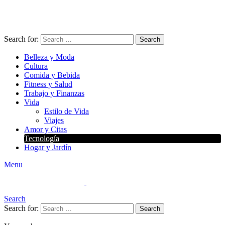
Search for:
Search
Belleza y Moda
Cultura
Comida y Bebida
Fitness y Salud
Trabajo y Finanzas
Vida
Estilo de Vida
Viajes
Amor y Citas
Tecnología
Hogar y Jardín
Menu
Search
Search for:
Search