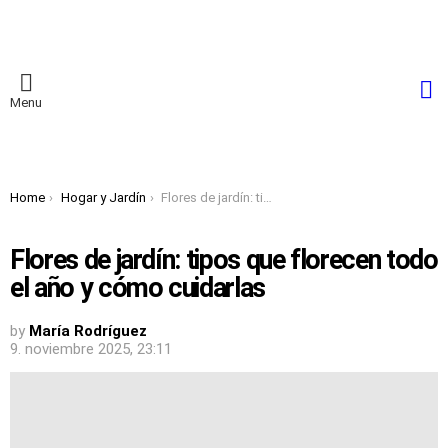
S
Menu
You are here:
Home
Hogar y Jardín
Flores de jardín: tipos que florecen todo el año y cómo cuidarlas
Flores de jardín: tipos que florecen todo
el año y cómo cuidarlas
by
María Rodríguez
9. noviembre 2025, 23:11