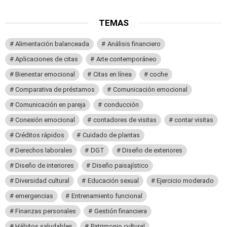
TEMAS
Alimentación balanceada
Análisis financiero
Aplicaciones de citas
Arte contemporáneo
Bienestar emocional
Citas en línea
coche
Comparativa de préstamos
Comunicación emocional
Comunicación en pareja
conducción
Conexión emocional
contadores de visitas
contar visitas
Créditos rápidos
Cuidado de plantas
Derechos laborales
DGT
Diseño de exteriores
Diseño de interiores
Diseño paisajístico
Diversidad cultural
Educación sexual
Ejercicio moderado
emergencias
Entrenamiento funcional
Finanzas personales
Gestión financiera
Hábitos saludables
Patrimonio cultural