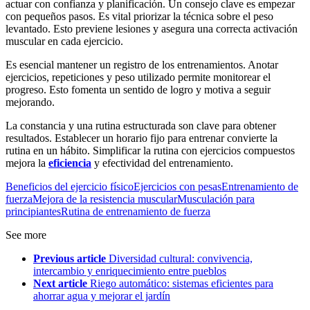
actuar con confianza y planificación. Un consejo clave es empezar
con pequeños pasos. Es vital priorizar la técnica sobre el peso
levantado. Esto previene lesiones y asegura una correcta activación
muscular en cada ejercicio.
Es esencial mantener un registro de los entrenamientos. Anotar
ejercicios, repeticiones y peso utilizado permite monitorear el
progreso. Esto fomenta un sentido de logro y motiva a seguir
mejorando.
La constancia y una rutina estructurada son clave para obtener
resultados. Establecer un horario fijo para entrenar convierte la
rutina en un hábito. Simplificar la rutina con ejercicios compuestos
mejora la
eficiencia
y efectividad del entrenamiento.
Beneficios del ejercicio físico
Ejercicios con pesas
Entrenamiento de
fuerza
Mejora de la resistencia muscular
Musculación para
principiantes
Rutina de entrenamiento de fuerza
See more
Previous article
Diversidad cultural: convivencia,
intercambio y enriquecimiento entre pueblos
Next article
Riego automático: sistemas eficientes para
ahorrar agua y mejorar el jardín