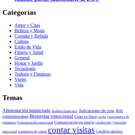
Categorías
Amor y Citas
Belleza y Moda
Comida y Bebida
Cultura
Estilo de Vida
Fitness y Salud
General
Hogar y Jardín
Tecnología
Trabajo y Finanzas
Viajes
Vida
Temas
Alimentación balanceada
Aplicaciones de citas
Arte
Análisis financiero
Bienestar emocional
contemporáneo
Citas en línea
coche
Comparativa de
Comunicación en pareja
préstamos
Comunicación emocional
conducción
Conexión
contar visitas
Créditos rápidos
emocional
contadores de visitas