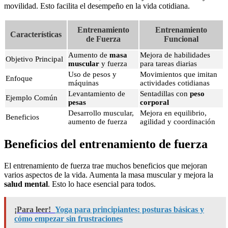
movilidad. Esto facilita el desempeño en la vida cotidiana.
Entrenamiento
Entrenamiento
Características
de Fuerza
Funcional
Aumento de
masa
Mejora de habilidades
Objetivo Principal
muscular
y fuerza
para tareas diarias
Uso de pesos y
Movimientos que imitan
Enfoque
máquinas
actividades cotidianas
Levantamiento de
Sentadillas con
peso
Ejemplo Común
pesas
corporal
Desarrollo muscular,
Mejora en equilibrio,
Beneficios
aumento de fuerza
agilidad y coordinación
Beneficios del entrenamiento de fuerza
El entrenamiento de fuerza trae muchos beneficios que mejoran
varios aspectos de la vida. Aumenta la masa muscular y mejora la
salud mental
. Esto lo hace esencial para todos.
¡Para leer!
Yoga para principiantes: posturas básicas y
cómo empezar sin frustraciones