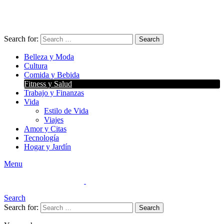
Search for:
Search
Belleza y Moda
Cultura
Comida y Bebida
Fitness y Salud
Trabajo y Finanzas
Vida
Estilo de Vida
Viajes
Amor y Citas
Tecnología
Hogar y Jardín
Menu
Search
Search for:
Search