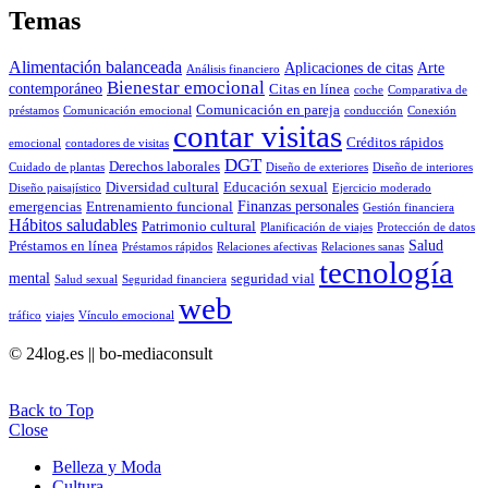
Temas
Alimentación balanceada
Aplicaciones de citas
Arte
Análisis financiero
Bienestar emocional
contemporáneo
Citas en línea
coche
Comparativa de
Comunicación en pareja
préstamos
Comunicación emocional
conducción
Conexión
contar visitas
Créditos rápidos
emocional
contadores de visitas
DGT
Derechos laborales
Cuidado de plantas
Diseño de exteriores
Diseño de interiores
Diversidad cultural
Educación sexual
Diseño paisajístico
Ejercicio moderado
Finanzas personales
emergencias
Entrenamiento funcional
Gestión financiera
Hábitos saludables
Patrimonio cultural
Planificación de viajes
Protección de datos
Salud
Préstamos en línea
Préstamos rápidos
Relaciones afectivas
Relaciones sanas
tecnología
mental
seguridad vial
Salud sexual
Seguridad financiera
web
tráfico
viajes
Vínculo emocional
© 24log.es || bo-mediaconsult
Back to Top
Close
Belleza y Moda
Cultura