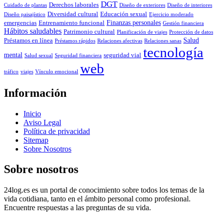
DGT
Derechos laborales
Cuidado de plantas
Diseño de exteriores
Diseño de interiores
Diversidad cultural
Educación sexual
Diseño paisajístico
Ejercicio moderado
Finanzas personales
emergencias
Entrenamiento funcional
Gestión financiera
Hábitos saludables
Patrimonio cultural
Planificación de viajes
Protección de datos
Salud
Préstamos en línea
Préstamos rápidos
Relaciones afectivas
Relaciones sanas
tecnología
mental
seguridad vial
Salud sexual
Seguridad financiera
web
tráfico
viajes
Vínculo emocional
Información
Inicio
Aviso Legal
Política de privacidad
Sitemap
Sobre Nosotros
Sobre nosotros
24log.es es un portal de conocimiento sobre todos los temas de la
vida cotidiana, tanto en el ámbito personal como profesional.
Encuentre respuestas a las preguntas de su vida.