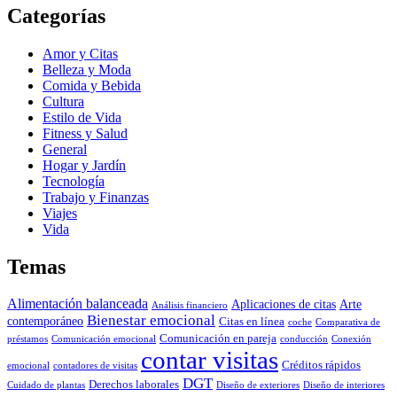
Categorías
Amor y Citas
Belleza y Moda
Comida y Bebida
Cultura
Estilo de Vida
Fitness y Salud
General
Hogar y Jardín
Tecnología
Trabajo y Finanzas
Viajes
Vida
Temas
Alimentación balanceada
Aplicaciones de citas
Arte
Análisis financiero
Bienestar emocional
contemporáneo
Citas en línea
coche
Comparativa de
Comunicación en pareja
préstamos
Comunicación emocional
conducción
Conexión
contar visitas
Créditos rápidos
emocional
contadores de visitas
DGT
Derechos laborales
Cuidado de plantas
Diseño de exteriores
Diseño de interiores