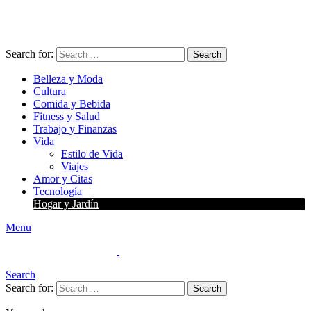
Search for:
Search
Belleza y Moda
Cultura
Comida y Bebida
Fitness y Salud
Trabajo y Finanzas
Vida
Estilo de Vida
Viajes
Amor y Citas
Tecnología
Hogar y Jardín
Menu
Search
Search for:
Search