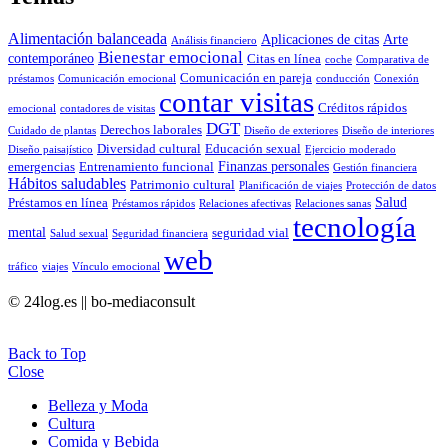
Alimentación balanceada
Aplicaciones de citas
Arte
Análisis financiero
Bienestar emocional
contemporáneo
Citas en línea
coche
Comparativa de
Comunicación en pareja
préstamos
Comunicación emocional
conducción
Conexión
contar visitas
Créditos rápidos
emocional
contadores de visitas
DGT
Derechos laborales
Cuidado de plantas
Diseño de exteriores
Diseño de interiores
Diversidad cultural
Educación sexual
Diseño paisajístico
Ejercicio moderado
Finanzas personales
emergencias
Entrenamiento funcional
Gestión financiera
Hábitos saludables
Patrimonio cultural
Planificación de viajes
Protección de datos
Salud
Préstamos en línea
Préstamos rápidos
Relaciones afectivas
Relaciones sanas
tecnología
mental
seguridad vial
Salud sexual
Seguridad financiera
web
tráfico
viajes
Vínculo emocional
© 24log.es || bo-mediaconsult
Back to Top
Close
Belleza y Moda
Cultura
Comida y Bebida