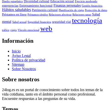
Diversidad cultural
Educación sexual
Diseño paisajístico
Ejercicio moderado
Finanzas personales
emergencias
Entrenamiento funcional
Gestión financiera
Hábitos saludables
Patrimonio cultural
Planificación de viajes
Protección de datos
Salud
Préstamos en línea
Préstamos rápidos
Relaciones afectivas
Relaciones sanas
tecnología
mental
seguridad vial
Salud sexual
Seguridad financiera
web
tráfico
viajes
Vínculo emocional
Información
Inicio
Aviso Legal
Política de privacidad
Sitemap
Sobre Nosotros
Sobre nosotros
24log.es es un portal de conocimiento sobre todos los temas de la
vida cotidiana, tanto en el ámbito personal como profesional.
Encuentre respuestas a las preguntas de su vida.
Temas